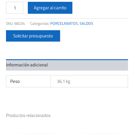
ALBERDI
60X120
Agregar al carrito
MANHATTAN
WHITE
SKU:
68234
Categorías:
PORCELANATOS
,
SALDOS
CJ
1,44
Solicitar presupuesto
M2
cantidad
Información adicional
Peso
36,1 kg
Productos relacionados