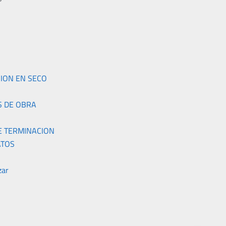
S
ION EN SECO
S DE OBRA
E TERMINACION
TOS
zar