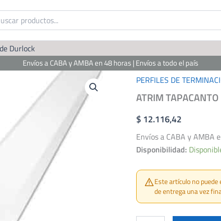
 de Durlock
Envíos a CABA y AMBA en 48 horas | Envíos a todo el país
PERFILES DE TERMINAC
ATRIM TAPACANTO 
$
12.116,42
Envíos a CABA y AMBA en 
Disponibilidad:
Disponibl
Este artículo no puede 
de entrega una vez fina
ATRIM