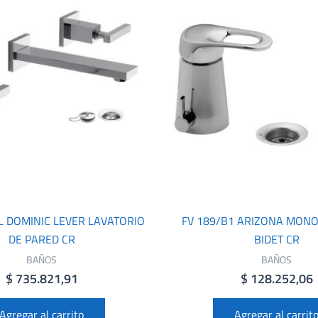
L DOMINIC LEVER LAVATORIO
FV 189/B1 ARIZONA MO
DE PARED CR
BIDET CR
BAÑOS
BAÑOS
$
735.821,91
$
128.252,06
Agregar al carrito
Agregar al carrit