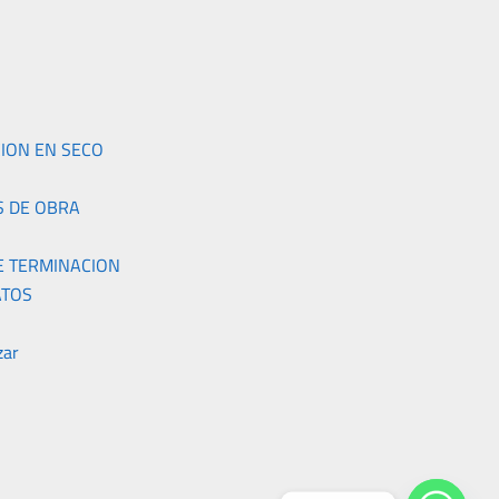
S
ION EN SECO
S DE OBRA
E TERMINACION
TOS
zar