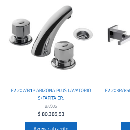
FV 207/B1P ARIZONA PLUS LAVATORIO
FV 203R/85
S/TAPITA CR.
BAÑOS
$
80.385,53
Agregar al carrito