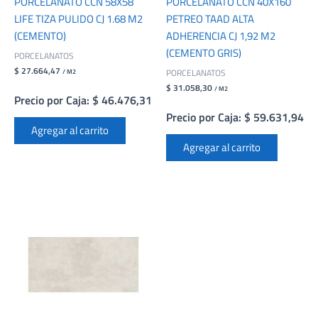
PORCELANATO CCN 58X58
PORCELANATO CCN 40X160
LIFE TIZA PULIDO CJ 1.68 M2
PETREO TAAD ALTA
(CEMENTO)
ADHERENCIA CJ 1,92 M2
(CEMENTO GRIS)
PORCELANATOS
$ 27.664,47
PORCELANATOS
/ M2
$ 31.058,30
/ M2
Precio por Caja: $ 46.476,31
Precio por Caja: $ 59.631,94
Agregar al carrito
Agregar al carrito