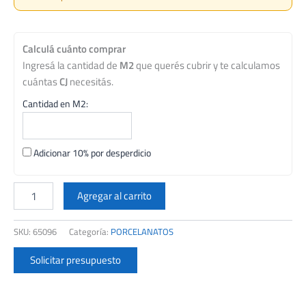
Calculá cuánto comprar
Ingresá la cantidad de
M2
que querés cubrir y te calculamos
cuántas
CJ
necesitás.
Cantidad en M2:
Adicionar 10% por desperdicio
PORCELANATO
CCN
Agregar al carrito
58X117
MALBA
SKU:
65096
Categoría:
PORCELANATOS
TIZA
RECT.CJ
Solicitar presupuesto
1,35
M2
(CEMENTO)
cantidad