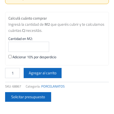
Calculá cuánto comprar
Ingresá la cantidad de
M2
que querés cubrir y te calculamos
cuántas
CJ
necesitás.
Cantidad en M2:
Adicionar 10% por desperdicio
PORCELANTO
CCN
Agregar al carrito
64X64
GRANITO
SKU:
68867
Categoría:
PORCELANATOS
GREY
TAAD
Solicitar presupuesto
2DA
CJ.2,87
M2
(CEMENTO