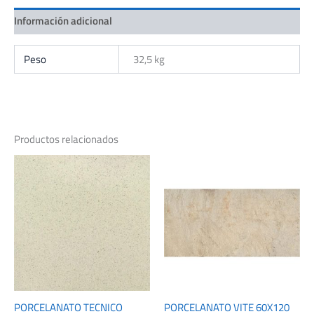
ANTIDESLIZANTE)
Información adicional
cantidad
Peso
32,5 kg
Productos relacionados
PORCELANATO TECNICO
PORCELANATO VITE 60X120