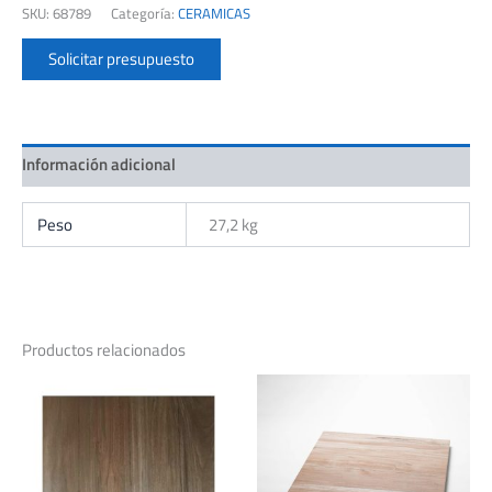
SKU:
68789
Categoría:
CERAMICAS
LOFT
(GRIS)
Solicitar presupuesto
RECT.CJ.2,12
M2
cantidad
Información adicional
Peso
27,2 kg
Productos relacionados