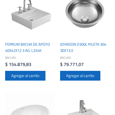
FERRUM BACHA DE APOYO
JOHNSON O300L PILETA 304
40X42X12 3 AG. L324K
30X13,5
BACHAS
BACHAS
$
154.879,83
$
79.771,07
Agregar al carrito
Agregar al carrito