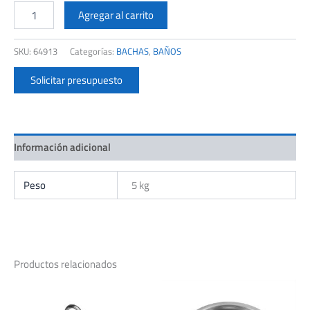
FERRUM
BACHA
Agregar al carrito
TORI
REDONDA
SKU:
64913
Categorías:
BACHAS
,
BAÑOS
DE
APOYO
Solicitar presupuesto
41CM
L241K
cantidad
Información adicional
Peso
5 kg
Productos relacionados