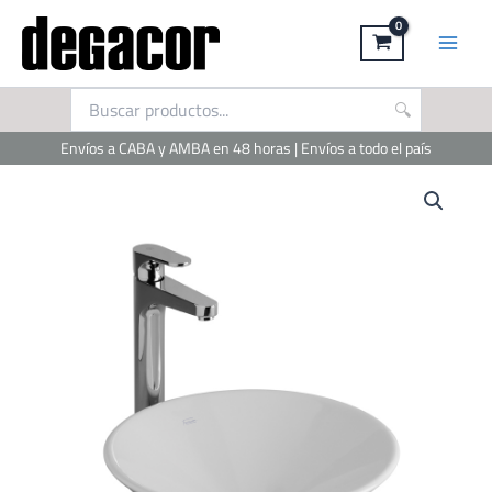
Ir
al
contenido
Envíos a CABA y AMBA en 48 horas | Envíos a todo el país