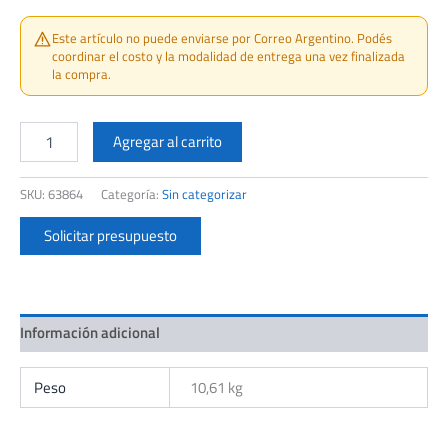
Este artículo no puede enviarse por Correo Argentino. Podés
coordinar el costo y la modalidad de entrega una vez finalizada
la compra.
FERRUM
VENETO
Agregar al carrito
DEPOSITO
DOBLE
SKU:
63864
Categoría:
Sin categorizar
CARGA
DTW6F
Solicitar presupuesto
B
cantidad
Información adicional
Peso
10,61 kg