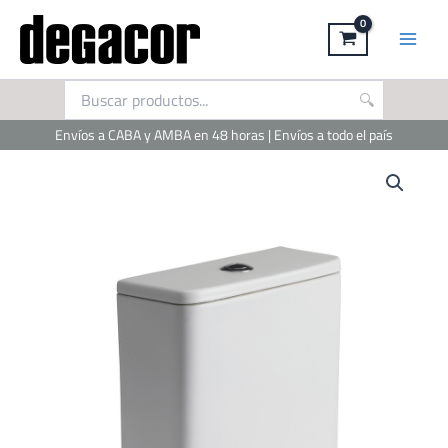
Ir
al
contenido
Envíos a CABA y AMBA en 48 horas | Envíos a todo el país