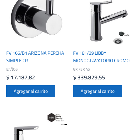
FV 166/B1 ARIZONA PERCHA
FV 181/39 LIBBY
SIMPLE CR
MONOC.LAVATORIO CROMO
BAÑOS
GRIFERIAS
$
17.187,82
$
339.829,55
Agregar al carrito
Agregar al carrito