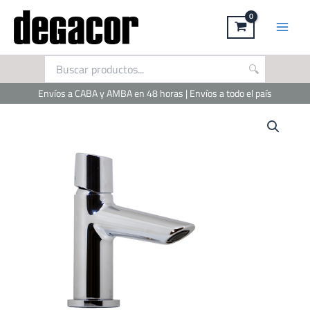
Ir
al
contenido
Envíos a CABA y AMBA en 48 horas | Envíos a todo el país