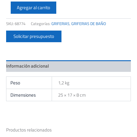
FV
181/M5
Agregar al carrito
CILINDRA
MONOC.LAVATORIO
SKU:
68774
Categorías:
GRIFERIAS
,
GRIFERIAS DE BAÑO
CR.
cantidad
Solicitar presupuesto
Información adicional
Peso
1,2 kg
Dimensiones
25 × 17 × 8 cm
Productos relacionados