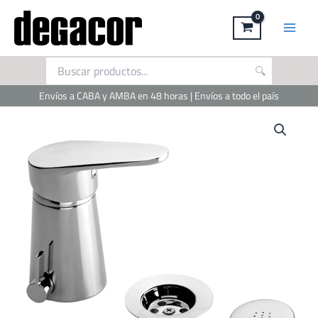
Ir
al
contenido
Envíos a CABA y AMBA en 48 horas | Envíos a todo el país