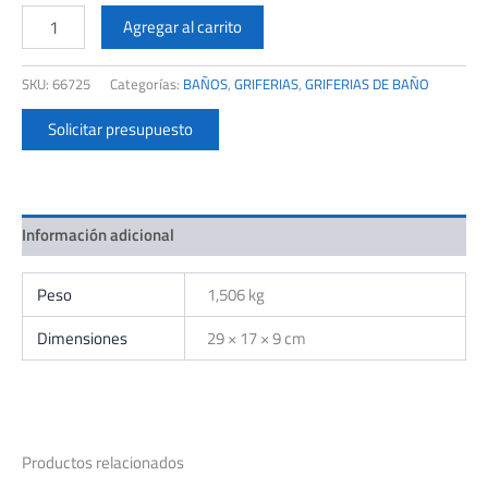
FV
189/M4
Agregar al carrito
COMPACTA
MONOC.BIDET
SKU:
66725
Categorías:
BAÑOS
,
GRIFERIAS
,
GRIFERIAS DE BAÑO
CR.
cantidad
Solicitar presupuesto
Información adicional
Peso
1,506 kg
Dimensiones
29 × 17 × 9 cm
Productos relacionados