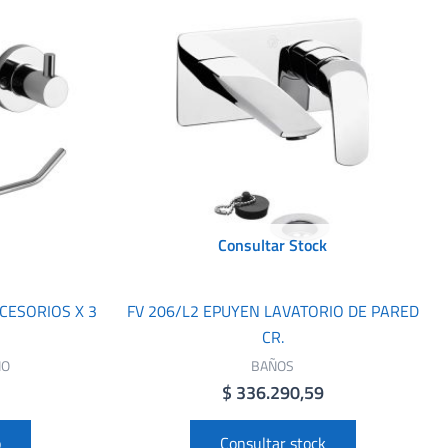
Consultar Stock
CCESORIOS X 3
FV 206/L2 EPUYEN LAVATORIO DE PARED
CR.
ÑO
BAÑOS
$
336.290,59
o
Consultar stock