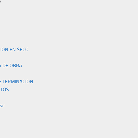
S
S
ION EN SECO
S DE OBRA
E TERMINACION
TOS
zar