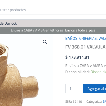
 de Durlock
Envíos a CABA y AMBA en 48 horas | Envíos a todo el país
BAÑOS
,
GRIFERIAS
,
VAL
FV 368.01 VALVUL
$
173.914,81
Envíos a CABA y AMBA en 
Disponibilidad:
Disponibl
FV
368.01
Agregar al 
VALVULA
PARA
SKU:
32419
Categorías:
B
DESCARGA