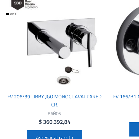
FV 206/39 LIBBY JGO.MONOC.LAVAT.PARED
FV 166/B1
CR.
BAÑOS
$
360.392,84
Agregar al carrito