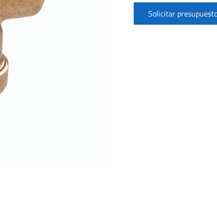
DE
INODORO
Solicitar presupuest
SIN
TAPA
cantidad