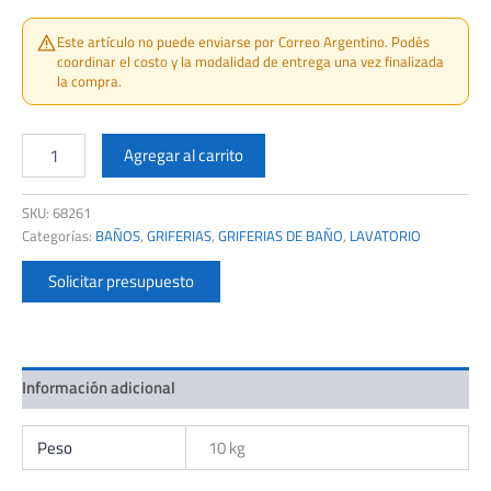
Este artículo no puede enviarse por Correo Argentino. Podés
coordinar el costo y la modalidad de entrega una vez finalizada
la compra.
HIDROMET
9801GOLD
Agregar al carrito
TEXTURE
LAVATORIO
SKU:
68261
MONOC.
Categorías:
BAÑOS
,
GRIFERIAS
,
GRIFERIAS DE BAÑO
,
LAVATORIO
GOLD
cantidad
Solicitar presupuesto
Información adicional
Peso
10 kg