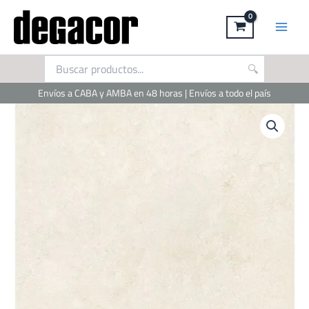
Ir
al
contenido
Envíos a CABA y AMBA en 48 horas | Envíos a todo el país