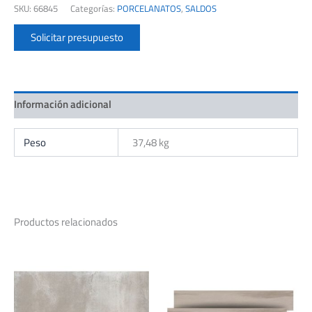
SKU:
66845
Categorías:
PORCELANATOS
,
SALDOS
GREENWICH
2DA.
Solicitar presupuesto
CJ.1,62
M2
cantidad
Información adicional
Peso
37,48 kg
Productos relacionados