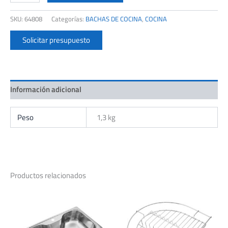
PILETA
430
SKU:
64808
Categorías:
BACHAS DE COCINA
,
COCINA
SIMPLE
52X32X13
Solicitar presupuesto
cantidad
Información adicional
Peso
1,3 kg
Productos relacionados