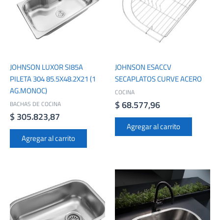
JOHNSON LUXOR SI85A
JOHNSON ESACCV
PILETA 304 85.5X48.2X21 (1
SECAPLATOS CURVE ACERO
AG.MONOC)
COCINA
$
68.577,96
BACHAS DE COCINA
$
305.823,87
Agregar al carrito
Agregar al carrito