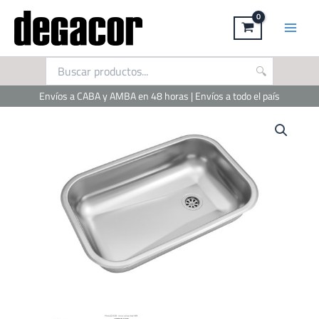
Ir
al
contenido
Envíos a CABA y AMBA en 48 horas | Envíos a todo el país