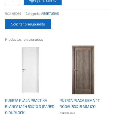
Agregar al carrito
LISA
80X10
SKU:
65066
Categoría:
ABERTURAS
MM
D
Solicitar presupuesto
NOGAL
cantidad
Productos relacionados
PUERTA PLACA PRACTIKA
PUERTA PLACA GEMA 1T
BLANCA MCH 80X10 D (PARED
NOGAL 80X15 MM IZQ
O DURLOCK)
ABERTURAS