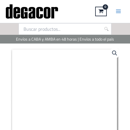
Ir
al
contenido
Envíos a CABA y AMBA en 48 horas | Envíos a todo el país