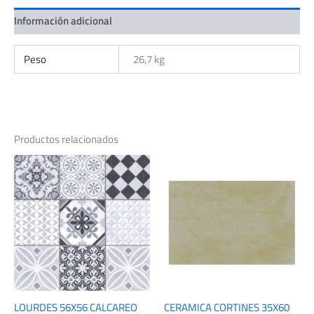
M2
Información adicional
cantidad
Peso
26,7 kg
Productos relacionados
LOURDES 56X56 CALCAREO
CERAMICA CORTINES 35X60