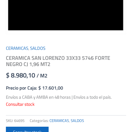
CERAMICAS
,
SALDOS
CERAMICA SAN LORENZO 33X33 5746 FORTE
NEGRO CJ 1,96 MT2
$ 8.980,10
/ M2
Precio por Caja: $ 17.601,00
Envíos a CABA y AMBA en 48 horas | Envíos a todo el país.
Consultar stock
SKU:
64695
Categorías:
CERAMICAS
,
SALDOS