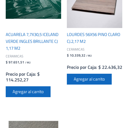
ACUARELA 7,7X30,5 ICELAND
LOURDES 56X56 PINO CLARO
VERDE INGLES BRILLANTE CJ
CJ.2,17 M2
1,17 M2
CERAMICAS
$ 10.339,32
CERAMICAS
/ M2
$ 97.651,51
/ M2
Precio por Caja: $ 22.436,32
Precio por Caja: $
Agregar al carrito
114.252,27
Agregar al carrito