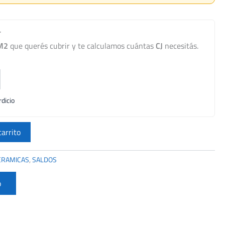
r
M2
que querés cubrir y te calculamos cuántas
CJ
necesitás.
dicio
carrito
ERAMICAS
,
SALDOS
o