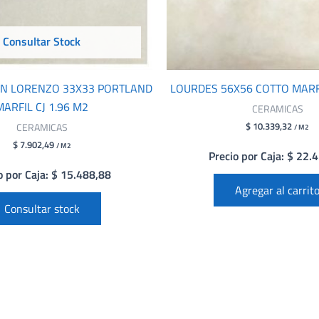
Consultar Stock
AN LORENZO 33X33 PORTLAND
LOURDES 56X56 COTTO MARFI
MARFIL CJ 1.96 M2
CERAMICAS
$ 10.339,32
CERAMICAS
/ M2
$ 7.902,49
/ M2
Precio por Caja: $ 22.
o por Caja: $ 15.488,88
Agregar al carrit
Consultar stock