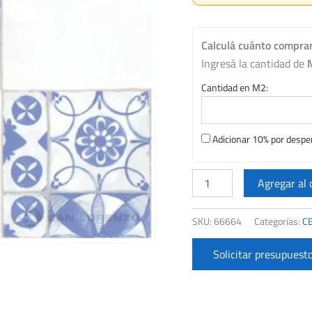
Calculá cuánto compra
Ingresá la cantidad de
Cantidad en M2:
Adicionar 10% por desper
CERAMICA
SAN
Agregar al 
LORENZO
45X45
SKU:
66664
Categorías:
C
MEDITERRANI
DECO
CJ
Solicitar presupuest
2.05
M2
cantidad