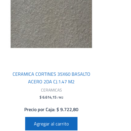
CERAMICA CORTINES 35X60 BASALTO
ACERO 2DA CJ.1.47 M2
CERAMICAS
$ 6.614,15
/ M2
Precio por Caja: $ 9.722,80
Agregar al carrito