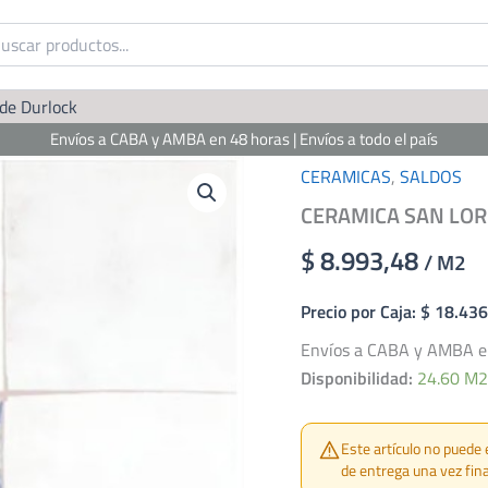
 de Durlock
Envíos a CABA y AMBA en 48 horas | Envíos a todo el país
CERAMICAS
,
SALDOS
CERAMICA SAN LOR
$ 8.993,48
/ M2
Precio por Caja: $ 18.43
Envíos a CABA y AMBA en 
Disponibilidad:
24.60 M
Este artículo no puede 
de entrega una vez fina