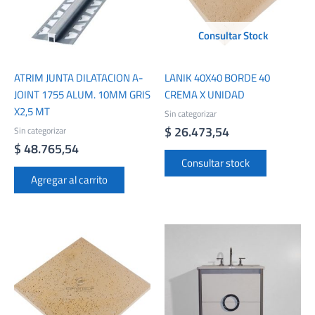
Consultar Stock
ATRIM JUNTA DILATACION A-
LANIK 40X40 BORDE 40
JOINT 1755 ALUM. 10MM GRIS
CREMA X UNIDAD
X2,5 MT
Sin categorizar
$
26.473,54
Sin categorizar
$
48.765,54
Consultar stock
Agregar al carrito