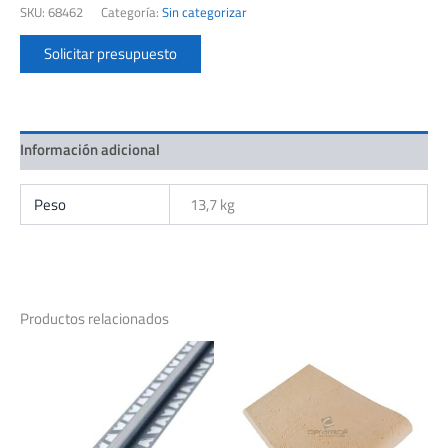
SKU:
68462
Categoría:
Sin categorizar
FIT
WHITE
Solicitar presupuesto
CJ.X
1,08
M2
cantidad
Información adicional
Peso
13,7 kg
Productos relacionados