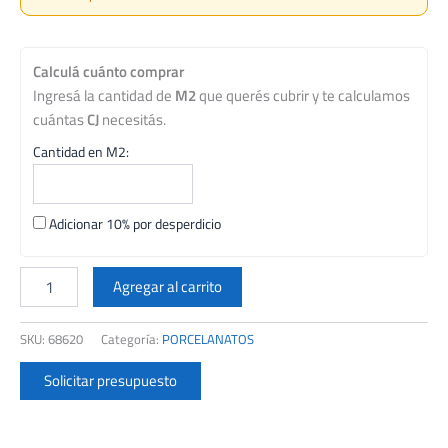
Calculá cuánto comprar
Ingresá la cantidad de
M2
que querés cubrir y te calculamos
cuántas
CJ
necesitás.
Cantidad en M2:
Adicionar 10% por desperdicio
PORCELANATO
SAN
Agregar al carrito
LORENZO
80X80
SKU:
68620
Categoría:
PORCELANATOS
FAST
NEGRO
Solicitar presupuesto
CJ.1,92
M2
cantidad