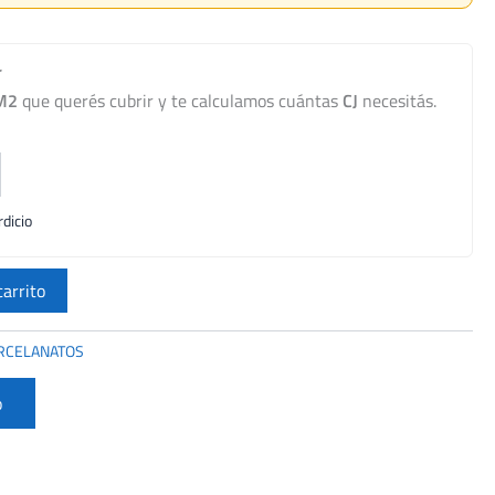
r
M2
que querés cubrir y te calculamos cuántas
CJ
necesitás.
dicio
carrito
RCELANATOS
o