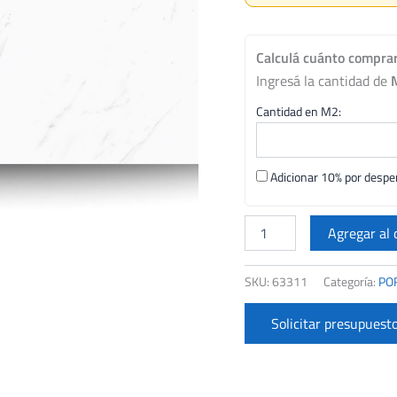
Calculá cuánto compra
Ingresá la cantidad de
Cantidad en M2:
Adicionar 10% por desper
TAU
60X120
Agregar al 
PORC.
BARANELLO
SKU:
63311
Categoría:
PO
CARRARA
PULIDO
CJ.
Solicitar presupuest
1.44MTS
cantidad