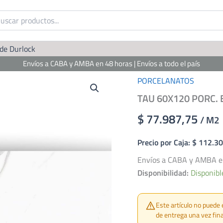
 de Durlock
Envíos a CABA y AMBA en 48 horas | Envíos a todo el país
PORCELANATOS
TAU 60X120 PORC.
$ 77.987,75
/ M2
Precio por Caja: $ 112.3
Envíos a CABA y AMBA en 
Disponibilidad:
Disponibl
Este artículo no puede 
de entrega una vez fina