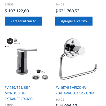
BAÑOS
BAÑOS
$
197.122,69
$
621.768,53
Agregar al carrito
Agregar al carrito
FV 189/39 LIBBY
FV 167/B1 ARIZONA
MONOC.BIDET
PORTARROLLO CR X UNID
C/TRANSF.CROMO
BAÑOS
$
14.096,37
BAÑOS