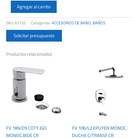
THOL
103A1032
Agregar al carrito
KIARA
JABONERA
SKU:
61732
Categorías:
ACCESORIOS DE BAÑO
,
BAÑOS
DE
AMURAR
Solicitar presupuesto
NEGRA
cantidad
Productos relacionados
FV 189/D9 COTY JGO
FV 106/L2 EPUYEN MONOC.
MONOC.BIDE CR
DUCHA C/TRANSF.CR