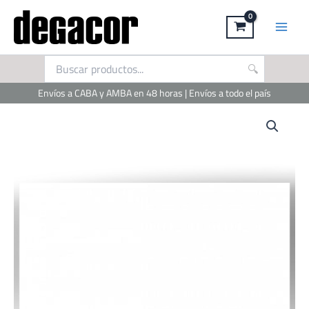
Ir
al
contenido
Envíos a CABA y AMBA en 48 horas | Envíos a todo el país