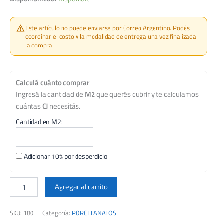
Este artículo no puede enviarse por Correo Argentino. Podés
coordinar el costo y la modalidad de entrega una vez finalizada
la compra.
Calculá cuánto comprar
Ingresá la cantidad de
M2
que querés cubrir y te calculamos
cuántas
CJ
necesitás.
Cantidad en M2:
Adicionar 10% por desperdicio
VITE
40X80
Agregar al carrito
PORC.
RECT
SKU:
180
Categoría:
PORCELANATOS
SALINAS