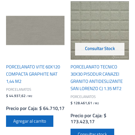
Consultar Stock
PORCELANATO VITE 60X120
PORCELANATO TECNICO
COMPACTA GRAPHITE NAT
30X30 PISODUR CANAZEI
1,44 M2
GRANITO ANTIDESLIZANTE
SAN LORENZO CJ 1.35 MT2
PORCELANATOS
$ 44.937,62
PORCELANATOS
/ M2
$ 128.461,61
/ M2
Precio por Caja: $ 64.710,17
Precio por Caja: $
Agregar al carrito
173.423,17
Consultar stock