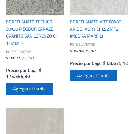
PORCELANATO TECNICO
PORCELANATO VITE 80X80
30X30 PISODUR CANAZEI
ARIDO IVORY CJ 1,92 MT2
GRANITO SAN LORENZO CJ
(PIEDRA MARFIL)
1.62 MT2
PORCELANATOS
$ 35.768,29
PORCELANATOS
/ M2
$ 108.373,95
/ M2
Precio por Caja: $ 68.675,12
Precio por Caja: $
Agregar al carrito
175.565,80
Agregar al carrito