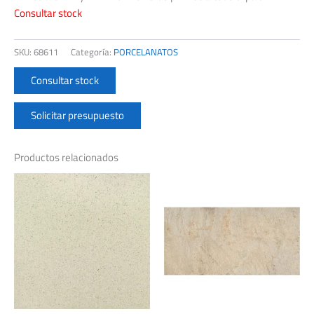
Consultar stock
SKU:
68611
Categoría:
PORCELANATOS
Consultar stock
Solicitar presupuesto
Productos relacionados