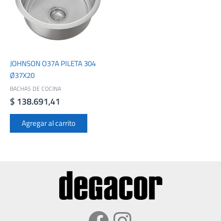
JOHNSON O37A PILETA 304
Ø37X20
BACHAS DE COCINA
$
138.691,41
Agregar al carrito
Facebook
Instagram