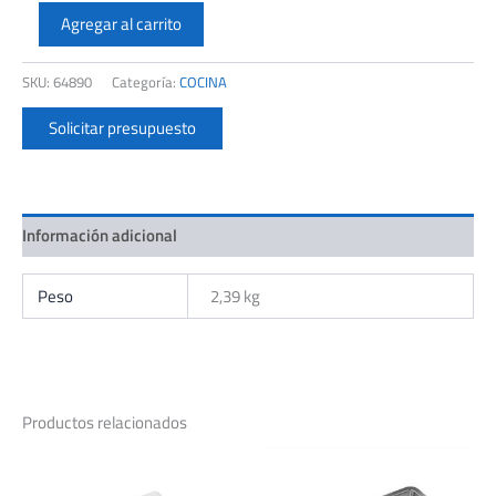
JOHNSON
TACVVT
Agregar al carrito
TABLA
DE
SKU:
64890
Categoría:
COCINA
PICAR
CURVE
Solicitar presupuesto
DE
VIDRIO
TEMPLADO
cantidad
Información adicional
Peso
2,39 kg
Productos relacionados